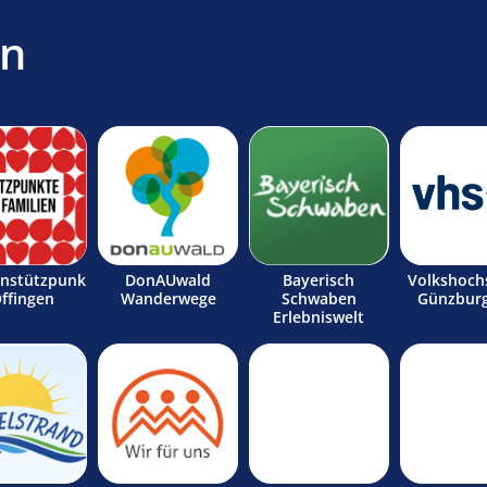
en
enstützpunk
DonAUwald
Bayerisch
Volkshoch
Offingen
Wanderwege
Schwaben
Günzburg
Erlebniswelt