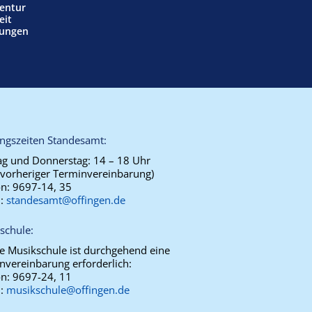
entur
eit
tungen
ngszeiten Standesamt:
g und Donnerstag:
14 – 18 Uhr
 vorheriger Terminvereinbarung)
on:
9697-14, 35
l:
standesamt@offingen.de
schule:
ie Musikschule ist durchgehend eine
nvereinbarung erforderlich:
on:
9697-24, 11
l:
musikschule@offingen.de