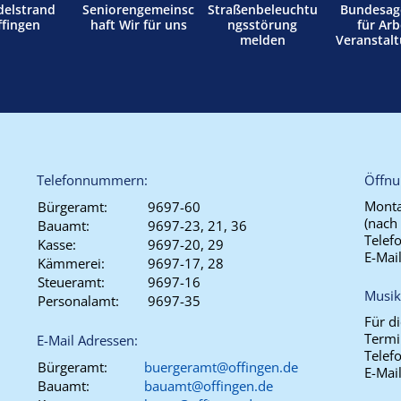
delstrand
Seniorengemeinsc
Straßenbeleuchtu
Bundesag
ffingen
haft Wir für uns
ngsstörung
für Arb
melden
Veranstal
Telefonnummern:
Öffnu
Monta
Bürgeramt:
9697-60
(nach
Bauamt:
9697-23, 21, 36
Telef
Kasse:
9697-20, 29
E-Mai
Kämmerei:
9697-17, 28
Steueramt:
9697-16
Musik
Personalamt:
9697-35
Für d
Termi
E-Mail Adressen:
Telef
Bürgeramt:
buergeramt@offingen.de
E-Mai
Bauamt:
bauamt@offingen.de