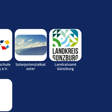
schule
Solarpotenzialkat
Landratsamt
 e.V.
aster
Günzburg