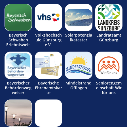
Bayerisch
Volkshochsch
Solarpotenzia
Landratsamt
Schwaben
ule Günzburg
lkataster
Günzburg
Erlebniswelt
e.V.
Bayerischer
Bayerische
Mindelstrand
Seniorengem
Behördenweg
Ehrenamtskar
Offingen
einschaft Wir
weiser
te
für uns