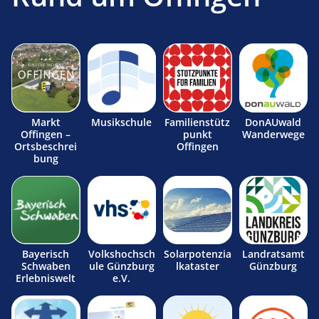
Markt
Musikschule
Familienstütz
DonAUwald
Offingen –
punkt
Wanderwege
Ortsbeschrei
Offingen
bung
Bayerisch
Volkshochsch
Solarpotenzia
Landratsamt
Schwaben
ule Günzburg
lkataster
Günzburg
Erlebniswelt
e.V.