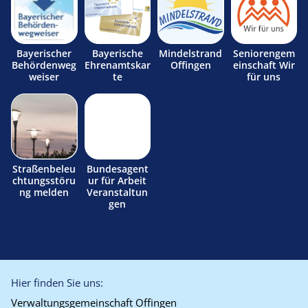
Bayerischer
Bayerische
Mindelstrand
Seniorengem
Behördenweg
Ehrenamtskar
Offingen
einschaft Wir
weiser
te
für uns
Straßenbeleu
Bundesagent
chtungsstöru
ur für Arbeit
ng melden
Veranstaltun
gen
Hier finden Sie uns:
Verwaltungsgemeinschaft Offingen