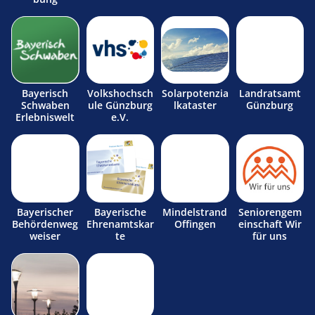
Bayerisch
Volkshochsch
Solarpotenzia
Landratsamt
Schwaben
ule Günzburg
lkataster
Günzburg
Erlebniswelt
e.V.
Bayerischer
Bayerische
Mindelstrand
Seniorengem
Behördenweg
Ehrenamtskar
Offingen
einschaft Wir
weiser
te
für uns