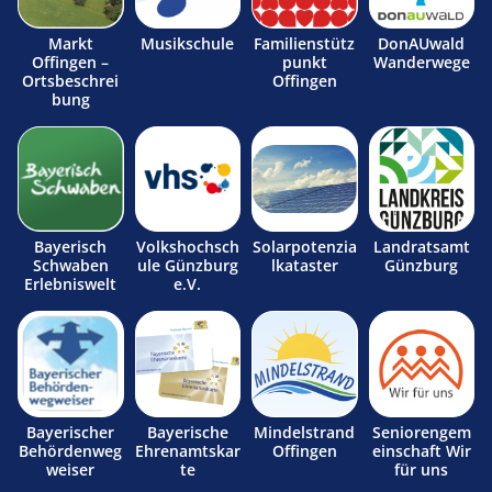
Markt
Musikschule
Familienstütz
DonAUwald
Offingen –
punkt
Wanderwege
Ortsbeschrei
Offingen
bung
Bayerisch
Volkshochsch
Solarpotenzia
Landratsamt
Schwaben
ule Günzburg
lkataster
Günzburg
Erlebniswelt
e.V.
Bayerischer
Bayerische
Mindelstrand
Seniorengem
Behördenweg
Ehrenamtskar
Offingen
einschaft Wir
weiser
te
für uns