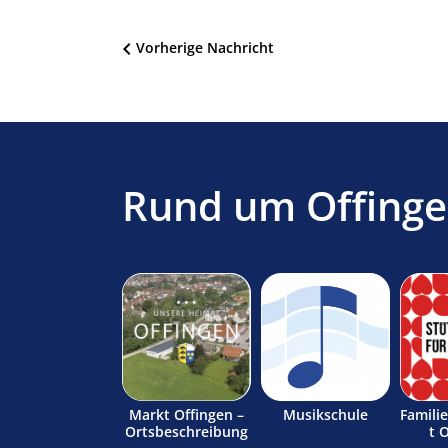
Beitragsnavigation
Vorherige Nachricht
Rund um Offing
Markt Offingen –
Musikschule
Famili
Ortsbeschreibung
t 