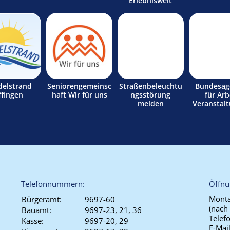
Erlebniswelt
delstrand
Seniorengemeinsc
Straßenbeleuchtu
Bundesag
ffingen
haft Wir für uns
ngsstörung
für Arb
melden
Veranstal
Telefonnummern:
Öffnu
Monta
Bürgeramt:
9697-60
(nach
Bauamt:
9697-23, 21, 36
Telef
Kasse:
9697-20, 29
E-Mai