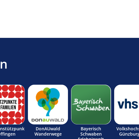
en
enstützpunk
DonAUwald
Bayerisch
Volkshoch
Offingen
Wanderwege
Schwaben
Günzburg