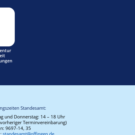
entur
eit
tungen
ngszeiten Standesamt:
g und Donnerstag:
14 – 18 Uhr
 vorheriger Terminvereinbarung)
on:
9697-14, 35
l:
standesamt@offingen.de