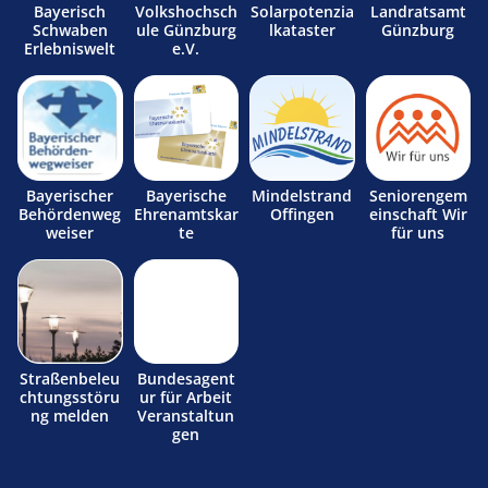
Bayerisch
Volkshochsch
Solarpotenzia
Landratsamt
Schwaben
ule Günzburg
lkataster
Günzburg
Erlebniswelt
e.V.
Bayerischer
Bayerische
Mindelstrand
Seniorengem
Behördenweg
Ehrenamtskar
Offingen
einschaft Wir
weiser
te
für uns
Straßenbeleu
Bundesagent
chtungsstöru
ur für Arbeit
ng melden
Veranstaltun
gen