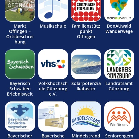
Markt
Musikschule
Familienstütz
DonAUwald
Offingen –
punkt
Wanderwege
Ortsbeschrei
Offingen
bung
Bayerisch
Volkshochsch
Solarpotenzia
Landratsamt
Schwaben
ule Günzburg
lkataster
Günzburg
Erlebniswelt
e.V.
Bayerischer
Bayerische
Mindelstrand
Seniorengem