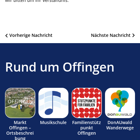
Wir bitten um Ihr Verständnis.
Beitragsnavigation
Vorherige Nachricht
Nächste Nachricht
Rund um Offingen
Markt
Musikschule
Familienstütz
DonAUwald
Offingen –
punkt
Wanderwege
Ortsbeschrei
Offingen
bung