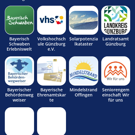
Bayerisch
Volkshochsch
Solarpotenzia
Landratsamt
Schwaben
ule Günzburg
lkataster
Günzburg
Erlebniswelt
e.V.
Bayerischer
Bayerische
Mindelstrand
Seniorengem
Behördenweg
Ehrenamtskar
Offingen
einschaft Wir
weiser
te
für uns