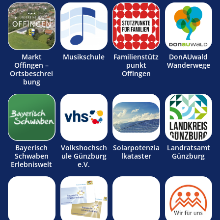
Markt
Musikschule
Familienstütz
DonAUwald
Offingen –
punkt
Wanderwege
Ortsbeschrei
Offingen
bung
Bayerisch
Volkshochsch
Solarpotenzia
Landratsamt
Schwaben
ule Günzburg
lkataster
Günzburg
Erlebniswelt
e.V.