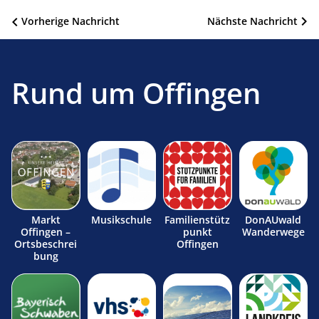
Beitragsnavigation
Vorherige Nachricht
Nächste Nachricht
Rund um Offingen
Markt
Musikschule
Familienstütz
DonAUwald
Offingen –
punkt
Wanderwege
Ortsbeschrei
Offingen
bung