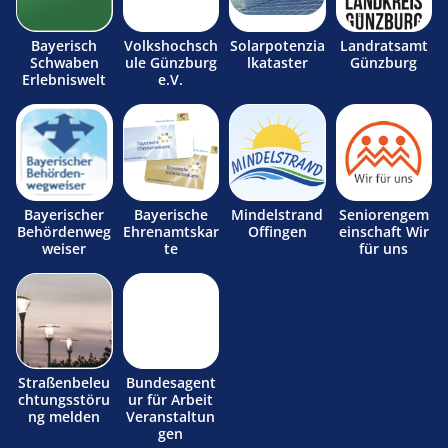
Bayerisch
Volkshochsch
Solarpotenzia
Landratsamt
Schwaben
ule Günzburg
lkataster
Günzburg
Erlebniswelt
e.V.
Bayerischer
Bayerische
Mindelstrand
Seniorengem
Behördenweg
Ehrenamtskar
Offingen
einschaft Wir
weiser
te
für uns
Straßenbeleu
Bundesagent
chtungsstöru
ur für Arbeit
ng melden
Veranstaltun
gen