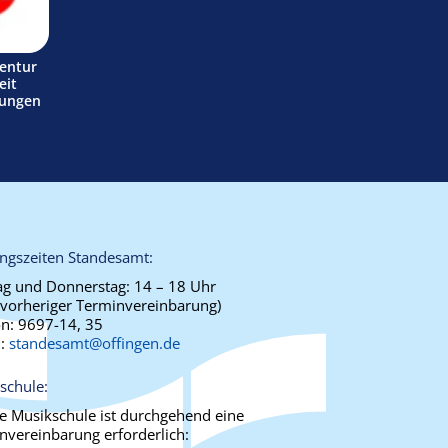
entur
eit
tungen
ngszeiten Standesamt:
g und Donnerstag:
14 – 18 Uhr
 vorheriger Terminvereinbarung)
on:
9697-14, 35
l:
standesamt@offingen.de
schule:
ie Musikschule ist durchgehend eine
nvereinbarung erforderlich: