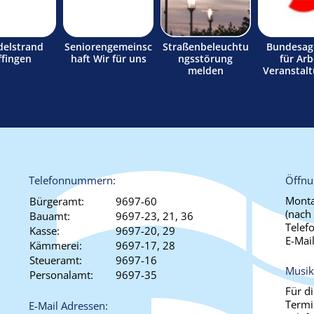
delstrand
Seniorengemeinsc
Straßenbeleuchtu
Bundesag
ffingen
haft Wir für uns
ngsstörung
für Arb
melden
Veranstal
Telefonnummern:
Öffnu
Monta
Bürgeramt:
9697-60
(nach
Bauamt:
9697-23, 21, 36
Telef
Kasse:
9697-20, 29
E-Mai
Kämmerei:
9697-17, 28
Steueramt:
9697-16
Musik
Personalamt:
9697-35
Für d
Termi
E-Mail Adressen: