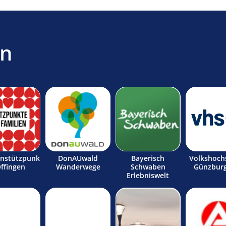
en
enstützpunk
DonAUwald
Bayerisch
Volkshoch
Offingen
Wanderwege
Schwaben
Günzburg
Erlebniswelt