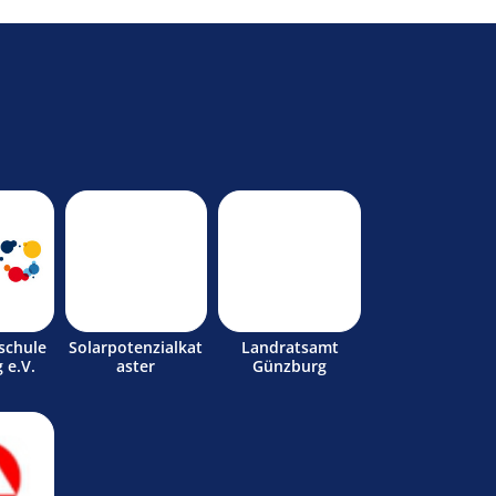
schule
Solarpotenzialkat
Landratsamt
 e.V.
aster
Günzburg