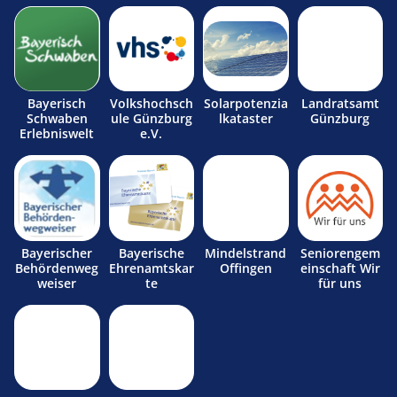
Bayerisch
Volkshochsch
Solarpotenzia
Landratsamt
Schwaben
ule Günzburg
lkataster
Günzburg
Erlebniswelt
e.V.
Bayerischer
Bayerische
Mindelstrand
Seniorengem
Behördenweg
Ehrenamtskar
Offingen
einschaft Wir
weiser
te
für uns