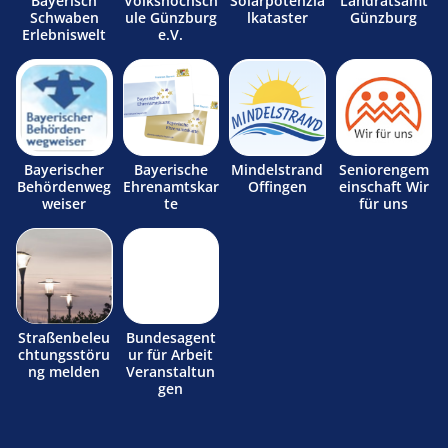
Bayerisch
Volkshochsch
Solarpotenzia
Landratsamt
Schwaben
ule Günzburg
lkataster
Günzburg
Erlebniswelt
e.V.
Bayerischer
Bayerische
Mindelstrand
Seniorengem
Behördenweg
Ehrenamtskar
Offingen
einschaft Wir
weiser
te
für uns
Straßenbeleu
Bundesagent
chtungsstöru
ur für Arbeit
ng melden
Veranstaltun
gen