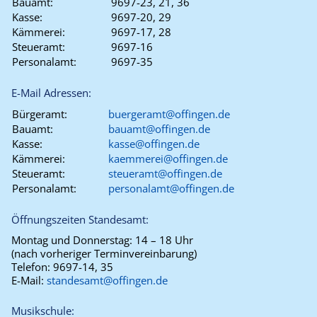
Bauamt:
9697-23, 21, 36
Kasse:
9697-20, 29
Kämmerei:
9697-17, 28
Steueramt:
9697-16
Personalamt:
9697-35
E-Mail Adressen:
Bürgeramt:
buergeramt@offingen.de
Bauamt:
bauamt@offingen.de
Kasse:
kasse@offingen.de
Kämmerei:
kaemmerei@offingen.de
Steueramt:
steueramt@offingen.de
Personalamt:
personalamt@offingen.de
Öffnungszeiten Standesamt:
Montag und Donnerstag:
14 – 18 Uhr
(nach vorheriger Terminvereinbarung)
Telefon:
9697-14, 35
E-Mail:
standesamt@offingen.de
Musikschule: