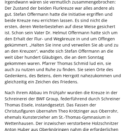
Irgendwann wären sie vermutlich zusammengebrochen:
Der Zustand der beiden Flurkreuze war alles andere als
gut. Stefan Offermann hatte die Initiative ergriffen und
beide Kreuze neu errichten lassen. Es sind nicht die
ersten, deren Weiterbestehen auf diese Weise gesichert
ist. Schon sein Vater Dr. Helmut Offermann hatte sich um
den Erhalt der Flur- und Wegkreuze in und um Offingen
gekümmert. „Halten Sie inne und verweilen Sie ab und zu
an den Kreuzen“, wandte sich Stefan Offermann an die
weit über hundert Gläubigen, die an dem Sonntag
gekommen waren. Pfarrer Thomas Schmid lud ein, sie
auch zu nutzen und Ruhe zu finden. Sie seien Orte des
Gedenkens, des Betens, dem Herrgott nahezukommen und
gleichzeitig ein Zeichen des Friedens.
Nach ihrem Abbau im Frühjahr wurden die Kreuze in der
Schreinerei der BWF Group, federführend durch Schreiner
Thomas Eisele, instandgesetzt. Das Fassen der
Christusfiguren übernahm Theo Krötzinger aus Oberrohr,
ehemals Kunsterzieher am St.-Thomas-Gymnasium in
Wettenhausen. Der inzwischen verstorbene Holzschnitzer
Anton Huber aus Oberknöringen nahm die erforderlichen