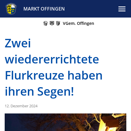
MARKT OFFINGEN
VGem. Offingen
Zwei
wiedererrichtete
Flurkreuze haben
ihren Segen!
12. Dezember 2024