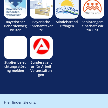
Bayerischer
Bayerische
Mindelstrand
Seniorengem
Behördenweg
Ehrenamtskar
Offingen
einschaft Wir
weiser
te
für uns
Straßenbeleu
Bundesagent
chtungsstöru
ur für Arbeit
ng melden
Veranstaltun
gen
Hier finden Sie uns: