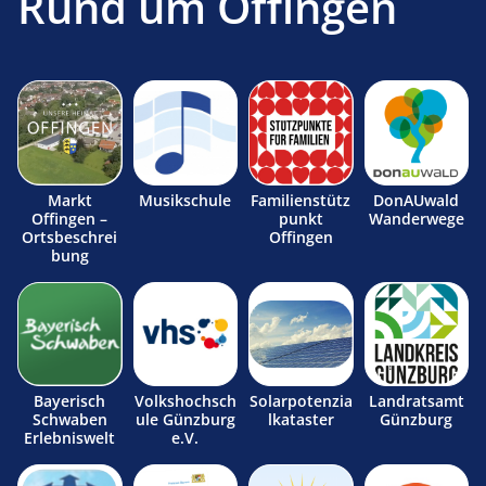
Rund um Offingen
Markt
Musikschule
Familienstütz
DonAUwald
Offingen –
punkt
Wanderwege
Ortsbeschrei
Offingen
bung
Bayerisch
Volkshochsch
Solarpotenzia
Landratsamt
Schwaben
ule Günzburg
lkataster
Günzburg
Erlebniswelt
e.V.