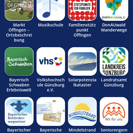
Markt
Musikschule
Familienstütz
DonAUwald
Offingen –
punkt
Wanderwege
Ortsbeschrei
Offingen
bung
Bayerisch
Volkshochsch
Solarpotenzia
Landratsamt
Schwaben
ule Günzburg
lkataster
Günzburg
Erlebniswelt
e.V.
Bayerischer
Bayerische
Mindelstrand
Seniorengem