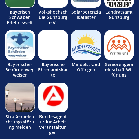
Bayerisch
Volkshochsch
Solarpotenzia
Landratsamt
Schwaben
ule Günzburg
lkataster
Günzburg
Erlebniswelt
e.V.
Bayerischer
Bayerische
Mindelstrand
Seniorengem
Behördenweg
Ehrenamtskar
Offingen
einschaft Wir
weiser
te
für uns
Straßenbeleu
Bundesagent
chtungsstöru
ur für Arbeit
ng melden
Veranstaltun
gen