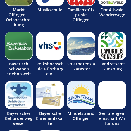
Markt
Musikschule
Familienstütz
DonAUwald
Offingen –
punkt
Wanderwege
Ortsbeschrei
Offingen
bung
Bayerisch
Volkshochsch
Solarpotenzia
Landratsamt
Schwaben
ule Günzburg
lkataster
Günzburg
Erlebniswelt
e.V.
Bayerischer
Bayerische
Mindelstrand
Seniorengem
Behördenweg
Ehrenamtskar
Offingen
einschaft Wir
weiser
te
für uns