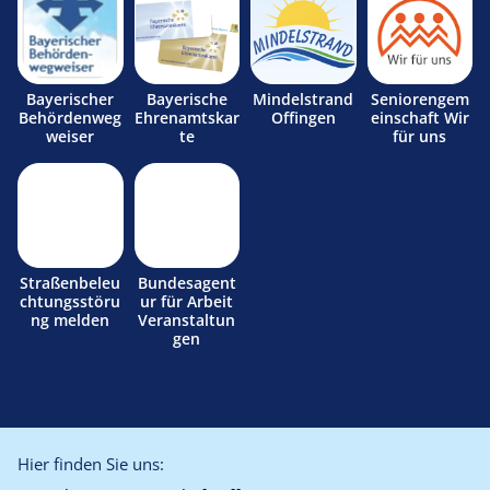
Bayerischer
Bayerische
Mindelstrand
Seniorengem
Behördenweg
Ehrenamtskar
Offingen
einschaft Wir
weiser
te
für uns
Straßenbeleu
Bundesagent
chtungsstöru
ur für Arbeit
ng melden
Veranstaltun
gen
Hier finden Sie uns: