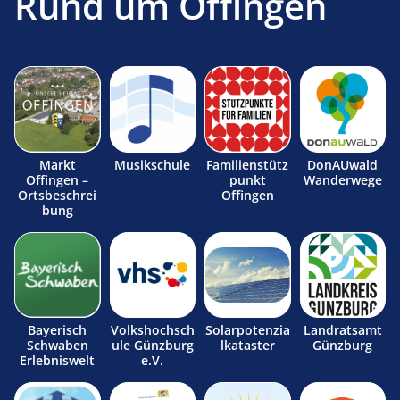
Rund um Offingen
Markt
Musikschule
Familienstütz
DonAUwald
Offingen –
punkt
Wanderwege
Ortsbeschrei
Offingen
bung
Bayerisch
Volkshochsch
Solarpotenzia
Landratsamt
Schwaben
ule Günzburg
lkataster
Günzburg
Erlebniswelt
e.V.