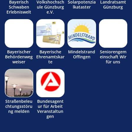
Bayerisch
Volkshochsch
Solarpotenzia
Landratsamt
Schwaben
ule Günzburg
lkataster
Günzburg
Erlebniswelt
e.V.
Bayerischer
Bayerische
Mindelstrand
Seniorengem
Behördenweg
Ehrenamtskar
Offingen
einschaft Wir
weiser
te
für uns
Straßenbeleu
Bundesagent
chtungsstöru
ur für Arbeit
ng melden
Veranstaltun
gen