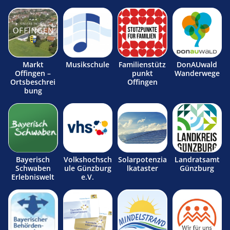
Markt
Musikschule
Familienstütz
DonAUwald
Offingen –
punkt
Wanderwege
Ortsbeschrei
Offingen
bung
Bayerisch
Volkshochsch
Solarpotenzia
Landratsamt
Schwaben
ule Günzburg
lkataster
Günzburg
Erlebniswelt
e.V.