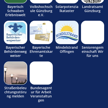
Bayerisch
Volkshochsch
Solarpotenzia
Landratsamt
Schwaben
ule Günzburg
lkataster
Günzburg
Erlebniswelt
e.V.
Bayerischer
Bayerische
Mindelstrand
Seniorengem
Behördenweg
Ehrenamtskar
Offingen
einschaft Wir
weiser
te
für uns
Straßenbeleu
Bundesagent
chtungsstöru
ur für Arbeit
ng melden
Veranstaltun
gen