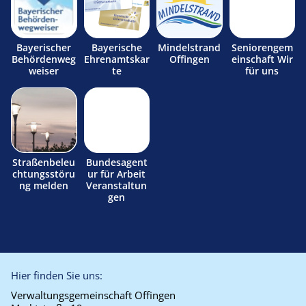
Bayerischer
Bayerische
Mindelstrand
Seniorengem
Behördenweg
Ehrenamtskar
Offingen
einschaft Wir
weiser
te
für uns
Straßenbeleu
Bundesagent
chtungsstöru
ur für Arbeit
ng melden
Veranstaltun
gen
Hier finden Sie uns:
Verwaltungsgemeinschaft Offingen