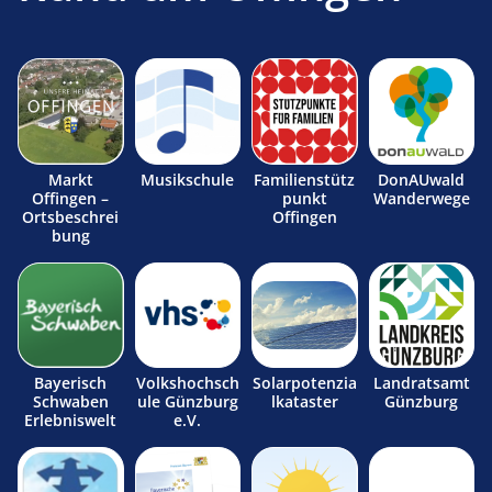
Markt
Musikschule
Familienstütz
DonAUwald
Offingen –
punkt
Wanderwege
Ortsbeschrei
Offingen
bung
Bayerisch
Volkshochsch
Solarpotenzia
Landratsamt
Schwaben
ule Günzburg
lkataster
Günzburg
Erlebniswelt
e.V.