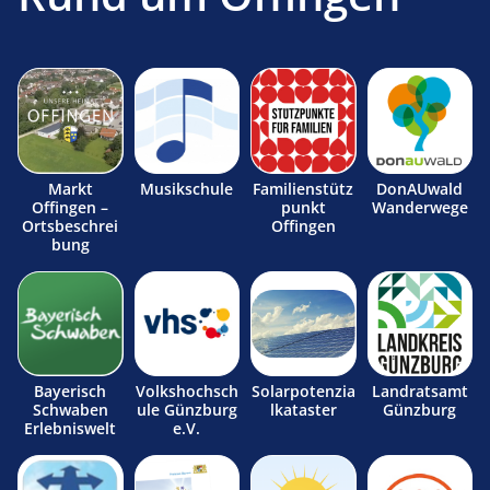
Markt
Musikschule
Familienstütz
DonAUwald
Offingen –
punkt
Wanderwege
Ortsbeschrei
Offingen
bung
Bayerisch
Volkshochsch
Solarpotenzia
Landratsamt
Schwaben
ule Günzburg
lkataster
Günzburg
Erlebniswelt
e.V.