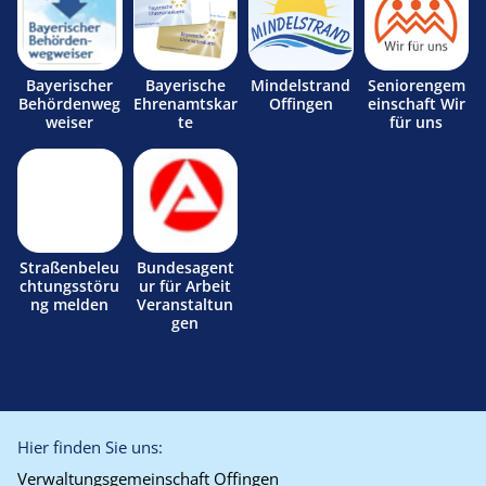
Bayerischer
Bayerische
Mindelstrand
Seniorengem
Behördenweg
Ehrenamtskar
Offingen
einschaft Wir
weiser
te
für uns
Straßenbeleu
Bundesagent
chtungsstöru
ur für Arbeit
ng melden
Veranstaltun
gen
Hier finden Sie uns:
Verwaltungsgemeinschaft Offingen