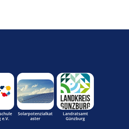
schule
Solarpotenzialkat
Landratsamt
 e.V.
aster
Günzburg