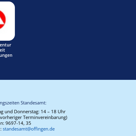
entur
eit
tungen
ngszeiten Standesamt:
g und Donnerstag:
14 – 18 Uhr
 vorheriger Terminvereinbarung)
on:
9697-14, 35
l:
standesamt@offingen.de