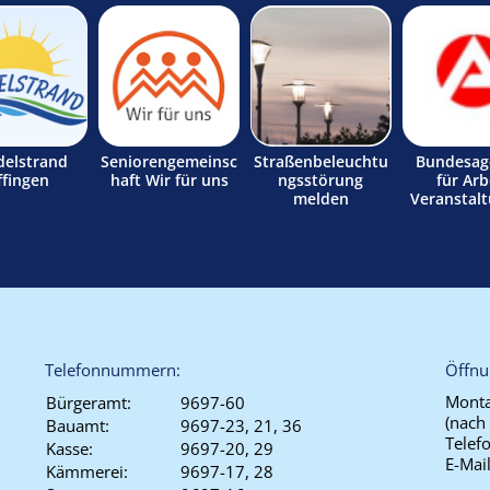
delstrand
Seniorengemeinsc
Straßenbeleuchtu
Bundesag
ffingen
haft Wir für uns
ngsstörung
für Arb
melden
Veranstal
Telefonnummern:
Öffnu
Monta
Bürgeramt:
9697-60
(nach
Bauamt:
9697-23, 21, 36
Telef
Kasse:
9697-20, 29
E-Mai
Kämmerei:
9697-17, 28