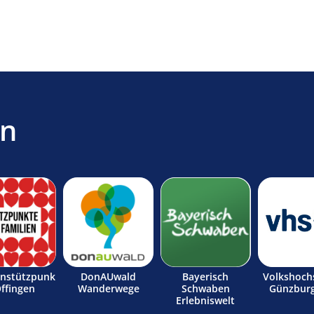
en
enstützpunk
DonAUwald
Bayerisch
Volkshoch
Offingen
Wanderwege
Schwaben
Günzburg
Erlebniswelt