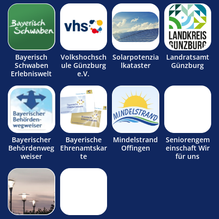
Bayerisch
Volkshochsch
Solarpotenzia
Landratsamt
Schwaben
ule Günzburg
lkataster
Günzburg
Erlebniswelt
e.V.
Bayerischer
Bayerische
Mindelstrand
Seniorengem
Behördenweg
Ehrenamtskar
Offingen
einschaft Wir
weiser
te
für uns