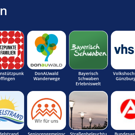
en
enstützpunk
DonAUwald
Bayerisch
Volkshoch
Offingen
Wanderwege
Schwaben
Günzburg
Erlebniswelt
delstrand
Seniorengemeinsc
Straßenbeleuchtu
Bundesag