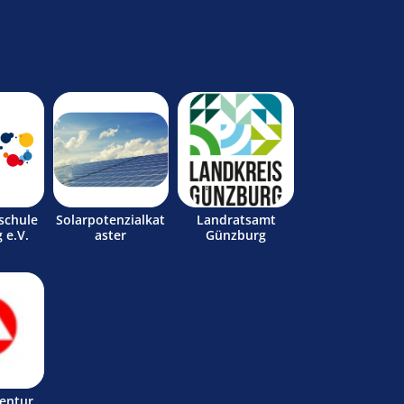
schule
Solarpotenzialkat
Landratsamt
 e.V.
aster
Günzburg
entur