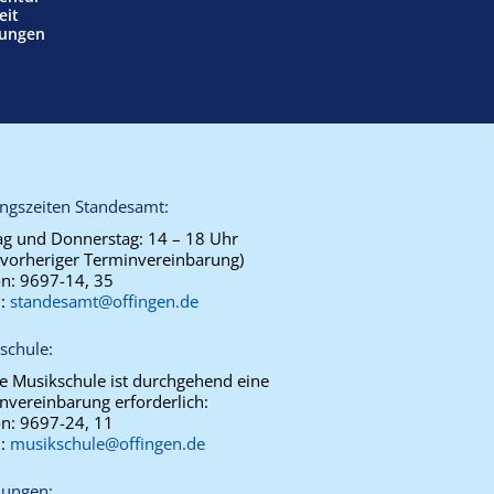
eit
tungen
ngszeiten Standesamt:
g und Donnerstag:
14 – 18 Uhr
 vorheriger Terminvereinbarung)
on:
9697-14, 35
l:
standesamt@offingen.de
schule:
ie Musikschule ist durchgehend eine
nvereinbarung erforderlich:
on:
9697-24, 11
l:
musikschule@offingen.de
ungen: