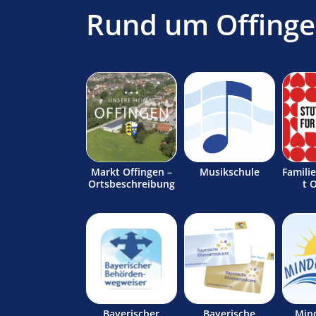
Rund um Offing
Markt Offingen –
Musikschule
Famili
Ortsbeschreibung
t 
Bayerischer
Bayerische
Min