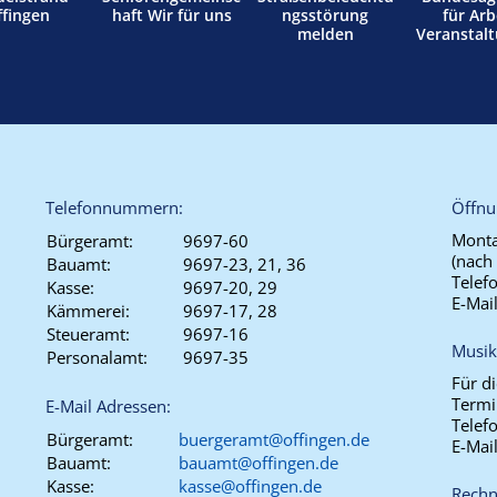
ffingen
haft Wir für uns
ngsstörung
für Arb
melden
Veranstal
Telefonnummern:
Öffnu
Monta
Bürgeramt:
9697-60
(nach
Bauamt:
9697-23, 21, 36
Telef
Kasse:
9697-20, 29
E-Mai
Kämmerei:
9697-17, 28
Steueramt:
9697-16
Musik
Personalamt:
9697-35
Für d
Termi
E-Mail Adressen:
Telef
Bürgeramt:
buergeramt@offingen.de
E-Mai
Bauamt:
bauamt@offingen.de
Kasse:
kasse@offingen.de
Rechn