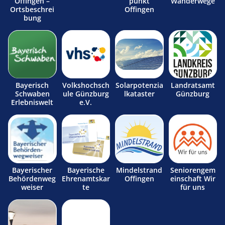
Offingen –
punkt
Wanderwege
Ortsbeschrei
Offingen
bung
Bayerisch
Volkshochsch
Solarpotenzia
Landratsamt
Schwaben
ule Günzburg
lkataster
Günzburg
Erlebniswelt
e.V.
Bayerischer
Bayerische
Mindelstrand
Seniorengem
Behördenweg
Ehrenamtskar
Offingen
einschaft Wir
weiser
te
für uns