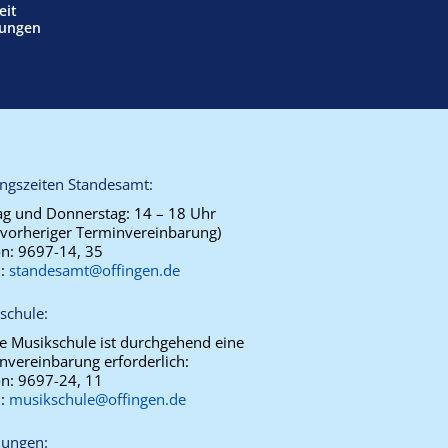
eit
tungen
ngszeiten Standesamt:
g und Donnerstag:
14 – 18 Uhr
 vorheriger Terminvereinbarung)
on:
9697-14, 35
l:
standesamt@offingen.de
schule:
ie Musikschule ist durchgehend eine
nvereinbarung erforderlich:
on:
9697-24, 11
l:
musikschule@offingen.de
ungen: