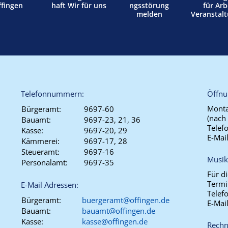
ffingen
haft Wir für uns
ngsstörung
für Arb
melden
Veranstal
Telefonnummern:
Öffnu
Monta
Bürgeramt:
9697-60
(nach
Bauamt:
9697-23, 21, 36
Telef
Kasse:
9697-20, 29
E-Mai
Kämmerei:
9697-17, 28
Steueramt:
9697-16
Musik
Personalamt:
9697-35
Für d
Termi
E-Mail Adressen:
Telef
Bürgeramt:
buergeramt@offingen.de
E-Mai
Bauamt:
bauamt@offingen.de
Kasse:
kasse@offingen.de
Rechn