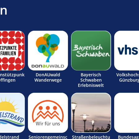
en
enstützpunk
DonAUwald
Bayerisch
Volkshoch
Offingen
Wanderwege
Schwaben
Günzburg
Erlebniswelt
delstrand
Seniorengemeinsc
Straßenbeleuchtu
Bundesag