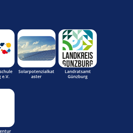
schule
Solarpotenzialkat
Landratsamt
 e.V.
aster
Günzburg
entur