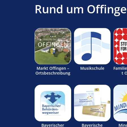
Rund um Offing
Markt Offingen –
Musikschule
Famili
Ortsbeschreibung
t 
Bayerischer
Bayerische
Min