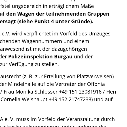
stellungsbereich in erträglichem Maße
auf den Wagen der teilnehmenden Gruppen
rsagt (siehe Punkt 4 unter Gründe).
 e.V. wird verpflichtet im Vorfeld des Umzuges
rechenden Wagennummern und einem
anwesend ist mit der dazugehörigen
 der
Polizeiinspektion Burgau
und der
zur Verfügung zu stellen.
usrecht (z. B. zur Erteilung von Platzverweisen)
der Mindelhalle auf die Vertreter der Offonia
/ Frau Monika Schlosser +49 151 23081916 / Herr
u Cornelia Weishaupt +49 152 21747238) und auf
A e. V. muss im Vorfeld der Veranstaltung durch
sstrecke dokumentieren, unter anderem die