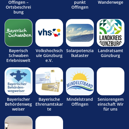
Offingen –
punkt
Wanderwege
Ortsbeschrei
Offingen
bung
Bayerisch
Volkshochsch
Solarpotenzia
Landratsamt
Schwaben
ule Günzburg
lkataster
Günzburg
Erlebniswelt
e.V.
Bayerischer
Bayerische
Mindelstrand
Seniorengem
Behördenweg
Ehrenamtskar
Offingen
einschaft Wir
weiser
te
für uns