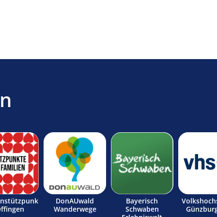
en
enstützpunk
DonAUwald
Bayerisch
Volkshoch
Offingen
Wanderwege
Schwaben
Günzburg