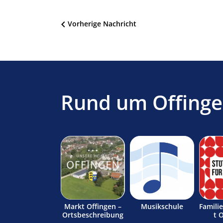
Beitragsnavigation
Vorherige Nachricht
Rund um Offing
Markt Offingen –
Musikschule
Famili
Ortsbeschreibung
t 