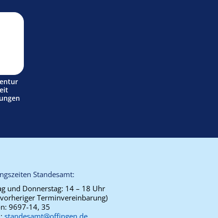
entur
eit
tungen
ngszeiten Standesamt:
g und Donnerstag:
14 – 18 Uhr
 vorheriger Terminvereinbarung)
on:
9697-14, 35
l:
standesamt@offingen.de