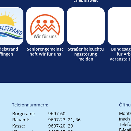
Erlebniswelt
delstrand
Seniorengemeinsc
Straßenbeleuchtu
Bundesag
ffingen
haft Wir für uns
ngsstörung
für Arb
melden
Veranstal
Telefonnummern:
Öffnu
Monta
Bürgeramt:
9697-60
(nach
Bauamt:
9697-23, 21, 36
Telef
Kasse:
9697-20, 29
E-Mai