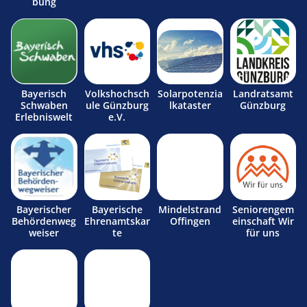
bung
Bayerisch
Volkshochsch
Solarpotenzia
Landratsamt
Schwaben
ule Günzburg
lkataster
Günzburg
Erlebniswelt
e.V.
Bayerischer
Bayerische
Mindelstrand
Seniorengem
Behördenweg
Ehrenamtskar
Offingen
einschaft Wir
weiser
te
für uns