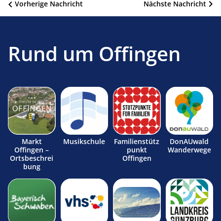
Beitragsnavigation
Vorherige Nachricht
Nächste Nachricht
Rund um Offingen
Markt
Musikschule
Familienstütz
DonAUwald
Offingen –
punkt
Wanderwege
Ortsbeschrei
Offingen
bung