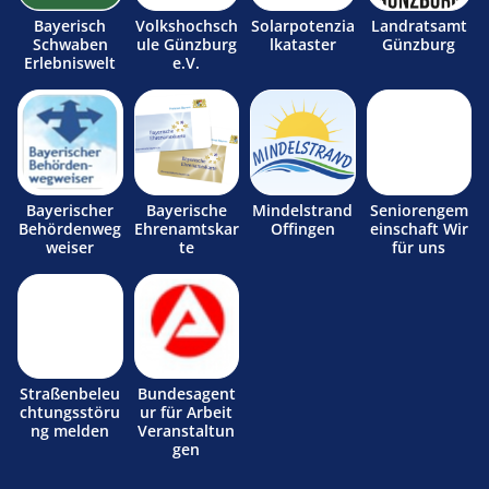
Bayerisch
Volkshochsch
Solarpotenzia
Landratsamt
Schwaben
ule Günzburg
lkataster
Günzburg
Erlebniswelt
e.V.
Bayerischer
Bayerische
Mindelstrand
Seniorengem
Behördenweg
Ehrenamtskar
Offingen
einschaft Wir
weiser
te
für uns
Straßenbeleu
Bundesagent
chtungsstöru
ur für Arbeit
ng melden
Veranstaltun
gen