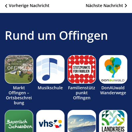
Beitragsnavigation
Vorherige Nachricht
Nächste Nachricht
Rund um Offingen
Markt
Musikschule
Familienstütz
DonAUwald
Offingen –
punkt
Wanderwege
Ortsbeschrei
Offingen
bung