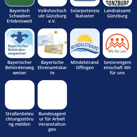
Bayerisch
Volkshochsch
Solarpotenzia
Landratsamt
Schwaben
ule Günzburg
lkataster
Günzburg
Erlebniswelt
e.V.
Bayerischer
Bayerische
Mindelstrand
Seniorengem
Behördenweg
Ehrenamtskar
Offingen
einschaft Wir
weiser
te
für uns
Straßenbeleu
Bundesagent
chtungsstöru
ur für Arbeit
ng melden
Veranstaltun
gen