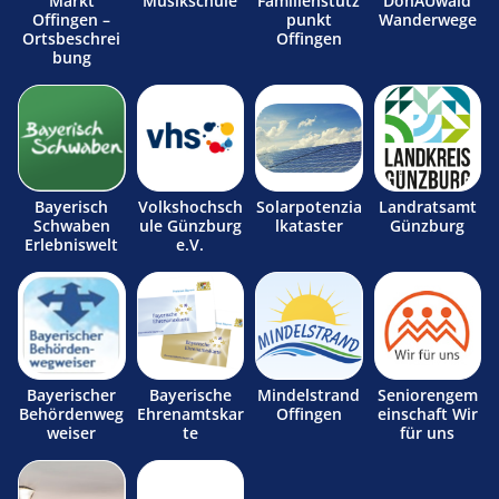
Markt
Musikschule
Familienstütz
DonAUwald
Offingen –
punkt
Wanderwege
Ortsbeschrei
Offingen
bung
Bayerisch
Volkshochsch
Solarpotenzia
Landratsamt
Schwaben
ule Günzburg
lkataster
Günzburg
Erlebniswelt
e.V.
Bayerischer
Bayerische
Mindelstrand
Seniorengem
Behördenweg
Ehrenamtskar
Offingen
einschaft Wir
weiser
te
für uns