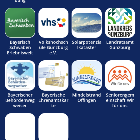
bung
Bayerisch
Volkshochsch
Solarpotenzia
Landratsamt
Schwaben
ule Günzburg
lkataster
Günzburg
Erlebniswelt
e.V.
Bayerischer
Bayerische
Mindelstrand
Seniorengem
Behördenweg
Ehrenamtskar
Offingen
einschaft Wir
weiser
te
für uns