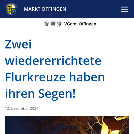
MARKT OFFINGEN
VGem. Offingen
Zwei
wiedererrichtete
Flurkreuze haben
ihren Segen!
12. Dezember 2024