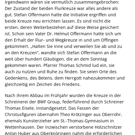
Irgendwann wären sie vermutlich zusammengebrochen:
Der Zustand der beiden Flurkreuze war alles andere als
gut. Stefan Offermann hatte die Initiative ergriffen und
beide Kreuze neu errichten lassen. Es sind nicht die
ersten, deren Weiterbestehen auf diese Weise gesichert
ist. Schon sein Vater Dr. Helmut Offermann hatte sich um
den Erhalt der Flur- und Wegkreuze in und um Offingen
gekümmert. „Halten Sie inne und verweilen Sie ab und zu
an den Kreuzen“, wandte sich Stefan Offermann an die
weit über hundert Gläubigen, die an dem Sonntag
gekommen waren. Pfarrer Thomas Schmid lud ein, sie
auch zu nutzen und Ruhe zu finden. Sie seien Orte des
Gedenkens, des Betens, dem Herrgott nahezukommen und
gleichzeitig ein Zeichen des Friedens.
Nach ihrem Abbau im Frühjahr wurden die Kreuze in der
Schreinerei der BWF Group, federführend durch Schreiner
Thomas Eisele, instandgesetzt. Das Fassen der
Christusfiguren übernahm Theo Krötzinger aus Oberrohr,
ehemals Kunsterzieher am St.-Thomas-Gymnasium in
Wettenhausen. Der inzwischen verstorbene Holzschnitzer
Anton Huber aus Oberknöringen nahm die erforderlichen