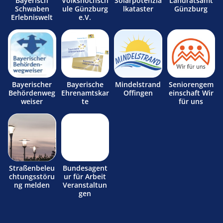
Bayerisch
Volkshochsch
Solarpotenzia
Landratsamt
Schwaben
ule Günzburg
lkataster
Günzburg
Erlebniswelt
e.V.
Bayerischer
Bayerische
Mindelstrand
Seniorengem
Behördenweg
Ehrenamtskar
Offingen
einschaft Wir
weiser
te
für uns
Straßenbeleu
Bundesagent
chtungsstöru
ur für Arbeit
ng melden
Veranstaltun
gen