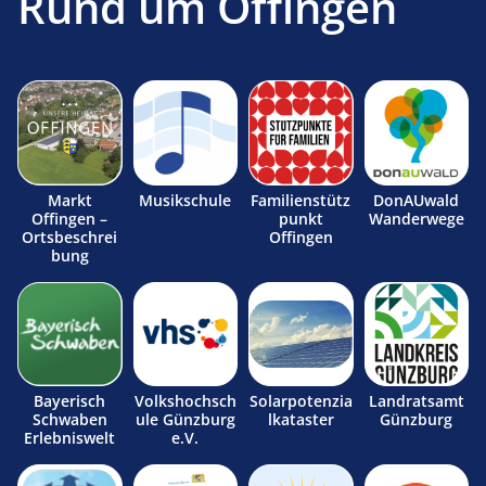
Rund um Offingen
Markt
Musikschule
Familienstütz
DonAUwald
Offingen –
punkt
Wanderwege
Ortsbeschrei
Offingen
bung
Bayerisch
Volkshochsch
Solarpotenzia
Landratsamt
Schwaben
ule Günzburg
lkataster
Günzburg
Erlebniswelt
e.V.