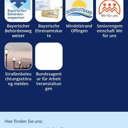
Bayerischer
Bayerische
Mindelstrand
Seniorengem
Behördenweg
Ehrenamtskar
Offingen
einschaft Wir
weiser
te
für uns
Straßenbeleu
Bundesagent
chtungsstöru
ur für Arbeit
ng melden
Veranstaltun
gen
Hier finden Sie uns: