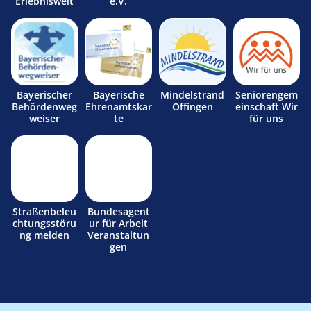
Erlebniswelt
e.V.
Bayerischer
Bayerische
Mindelstrand
Seniorengem
Behördenweg
Ehrenamtskar
Offingen
einschaft Wir
weiser
te
für uns
Straßenbeleu
Bundesagent
chtungsstöru
ur für Arbeit
ng melden
Veranstaltun
gen