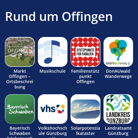
Rund um Offingen
Markt
Musikschule
Familienstütz
DonAUwald
Offingen –
punkt
Wanderwege
Ortsbeschrei
Offingen
bung
Bayerisch
Volkshochsch
Solarpotenzia
Landratsamt
Schwaben
ule Günzburg
lkataster
Günzburg