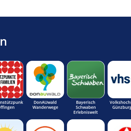
en
enstützpunk
DonAUwald
Bayerisch
Volkshoch
Offingen
Wanderwege
Schwaben
Günzburg
Erlebniswelt