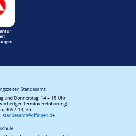
entur
eit
tungen
ngszeiten Standesamt:
g und Donnerstag:
14 – 18 Uhr
 vorheriger Terminvereinbarung)
on:
9697-14, 35
l:
standesamt@offingen.de
schule: