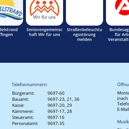
delstrand
Seniorengemeinsc
Straßenbeleuchtu
Bundesag
ffingen
haft Wir für uns
ngsstörung
für Arb
melden
Veranstal
Telefonnummern:
Öffnu
Monta
Bürgeramt:
9697-60
(nach
Bauamt:
9697-23, 21, 36
Telef
Kasse:
9697-20, 29
E-Mai
Kämmerei:
9697-17, 28
Steueramt:
9697-16
Musik
Personalamt:
9697-35