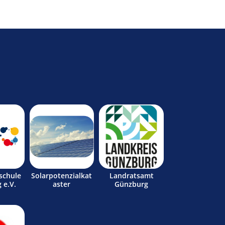
schule
Solarpotenzialkat
Landratsamt
 e.V.
aster
Günzburg